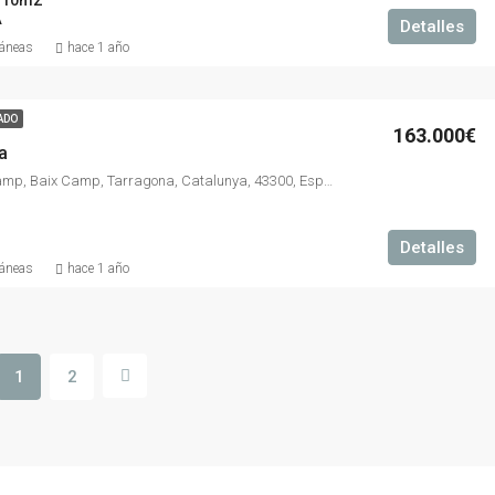
310m2
A
Detalles
ráneas
hace 1 año
ADO
163.000€
a
Mont-roig del Camp, Baix Camp, Tarragona, Catalunya, 43300, España
Detalles
ráneas
hace 1 año
1
2