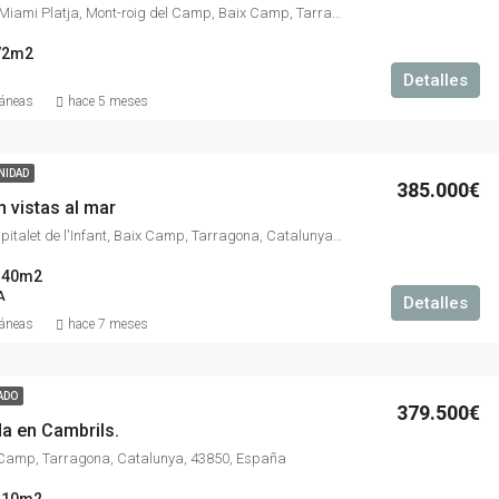
Carrer del Peix, Miami Platja, Mont-roig del Camp, Baix Camp, Tarragona, Catalunya, 43300, España
72m2
Detalles
ráneas
hace 5 meses
NIDAD
385.000€
 vistas al mar
Vandellòs i l'Hospitalet de l'Infant, Baix Camp, Tarragona, Catalunya, España
140m2
A
Detalles
ráneas
hace 7 meses
ADO
379.500€
a en Cambrils.
 Camp, Tarragona, Catalunya, 43850, España