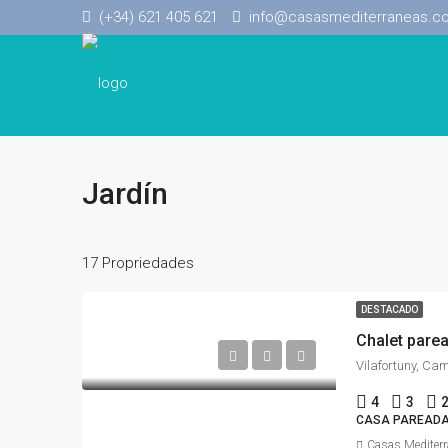
(+34) 621 405 621
info@casasmediterraneas.c
Jardín
17 Propriedades
DESTACADO
Chalet parea
4
3
CASA PAREAD
Casas Mediter