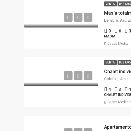
VENTA
DESTAC
Masía total
Deltebre, Baix 
9
6
MASIA
Casas Mediter
VENTA
DESTAC
Chalet indiv
4
3
CHALET INDIVI
Casas Mediter
Apartamento