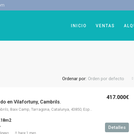
om
INICIO
VENTAS
ALQ
Ordenar por:
Orden por defecto
417.000€
do en Vilafortuny, Cambrils.
Vilafortuny, Cambrils, Baix Camp, Tarragona, Catalunya, 43850, España
218m2
A
Detalles
ráneas
hace 1 mes