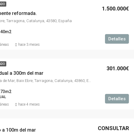
ADO
1.500.000€
mente reformada.
Ebre, Tarragona, Catalunya, 43580, España
340m2
Detalles
ráneas
hace 3 meses
ADO
301.000€
idual a 300m del mar
Calafat, l'Ametlla de Mar, Baix Ebre, Tarragona, Catalunya, 43860, España
173m2
DUAL
Detalles
ráneas
hace 4 meses
CONSULTAR
 a 100m del mar