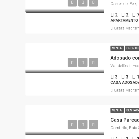
2
2
APARTAMENTO
Casas Mediter
VENTA
OPORTU
Adosado con
3
3
CASA ADOSAD
Casas Mediter
VENTA
DESTAC
Casa Paread
Cambrils, Baix