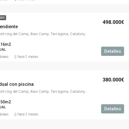
ADO
498.000€
pendiente
Miami Platja, Mont-roig del Camp, Baix Camp, Tarragona, Catalunya, 43300, España
216m2
DUAL
Detalles
ráneas
hace 2 meses
380.000€
idual con piscina
Miami Platja, Mont-roig del Camp, Baix Camp, Tarragona, Catalunya, 43300, España
150m2
DUAL
Detalles
ráneas
hace 2 meses