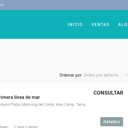
om
INICIO
VENTAS
ALQ
Ordenar por:
Orden por defecto
CONSULTAR
rimera línea de mar
Carrer del Peix, Miami Platja, Mont-roig del Camp, Baix Camp, Tarragona, Catalunya, 43300, España
Detalles
ráneas
hace 5 meses