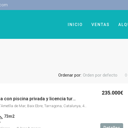
.com
INICIO
VENTAS
ALQ
Ordenar por:
Orden por defecto
235.000€
Casa pareada con piscina privada y licencia turística.
Les Tres Cales, l'Ametlla de Mar, Baix Ebre, Tarragona, Catalunya, 43860, España
73m2
A
Detalles