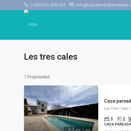
(+34) 621 405 621
info@casasmediterraneas
Les tres cales
1 Propriedad
3
2
CASA PAREAD