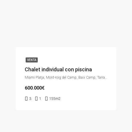
VENTA
Chalet individual con piscina
Miami Platja, Mont-roig del Camp, Baix Camp, Tarragona, Catalunya, 43300, España
600.000€
3
1
155m2