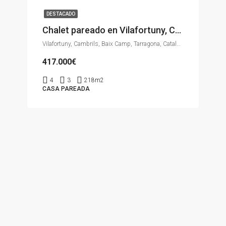
DESTACADO
Chalet pareado en Vilafortuny, Cambrils.
Vilafortuny, Cambrils, Baix Camp, Tarragona, Catalunya, 43850, España
417.000€
4
3
218m2
CASA PAREADA