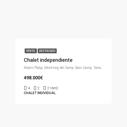
VENTA
DESTACADO
Chalet independiente
Miami Platja, Mont-roig del Camp, Baix Camp, Tarragona, Catalunya, 43300, España
498.000€
4
2
216m2
CHALET INDIVIDUAL