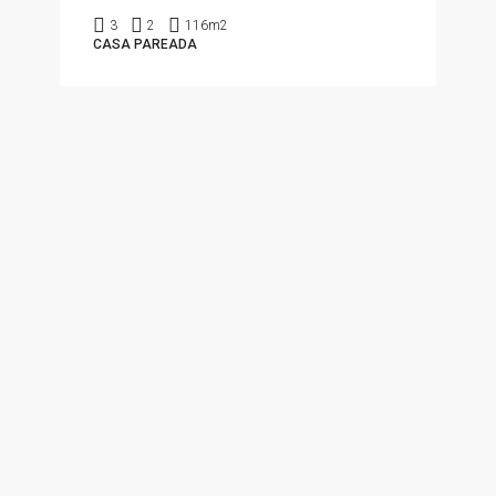
3
2
116m2
CASA PAREADA