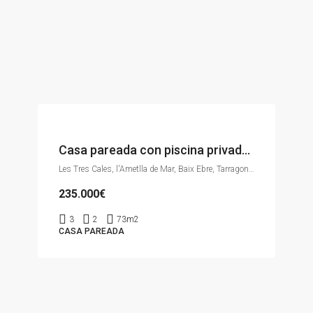
Casa pareada con piscina privada y licencia turística.
Les Tres Cales, l'Ametlla de Mar, Baix Ebre, Tarragona, Catalunya, 43860, España
235.000€
3
2
73m2
CASA PAREADA