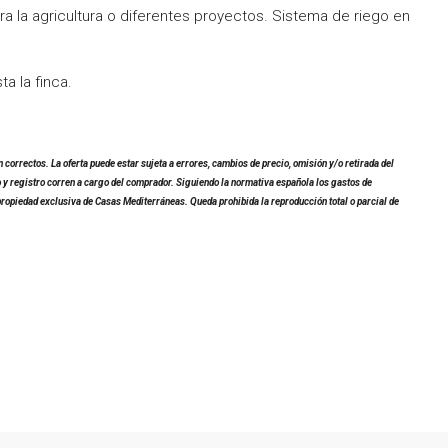
ra la agricultura o diferentes proyectos. Sistema de riego en
a la finca.
 correctos. La oferta puede estar sujeta a errores, cambios de precio, omisión y/o retirada del
o y registro corren a cargo del comprador. Siguiendo la normativa española los gastos de
propiedad exclusiva de Casas Mediterráneas. Queda prohibida la reproducción total o parcial de