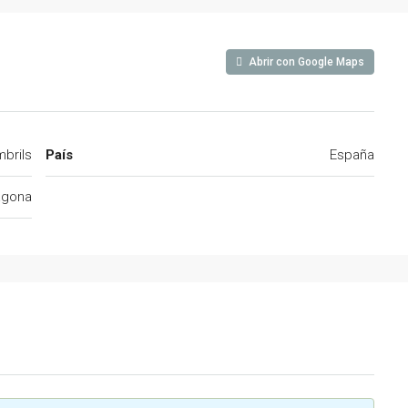
Abrir con Google Maps
brils
País
España
agona