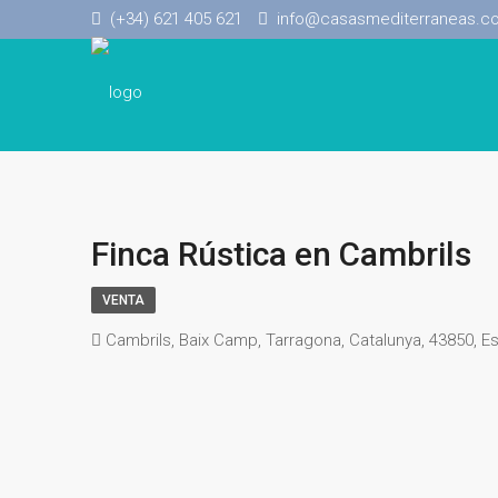
(+34) 621 405 621
info@casasmediterraneas.c
Finca Rústica en Cambrils
VENTA
Cambrils, Baix Camp, Tarragona, Catalunya, 43850, E