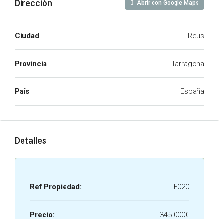
Dirección
Abrir con Google Maps
Ciudad
Reus
Provincia
Tarragona
País
España
Detalles
Ref Propiedad:
F020
Precio:
345.000€